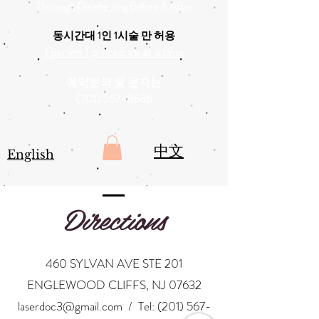
Thorough Disinfecting Before & After
동시간대 1인 1시술 만 허용
1 person 1 procedure at a time
예약문의 및 문자는
(201) 567-8686
中文
English
Directions
460 SYLVAN AVE STE 201
ENGLEWOOD CLIFFS, NJ 07632
laserdoc3@gmail.com
/ Tel:
(201) 567-