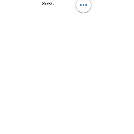
8686
OPENING HOURS
10AM ~ 5PM
(Closed On Tuesdays & Sundays)
Return Policy