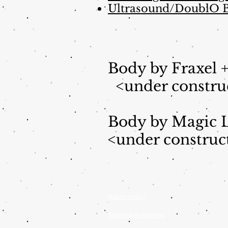
Ultrasound/DoublO
Body by Fraxel 
<under constru
Body by Magic L
<under construc
Return Policy
Shipping & Handling