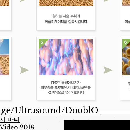
age
/
Ultrasound
/
DoublO
마지 바디
Video 2018