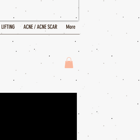
 LIFTING
ACNE / ACNE SCAR
More