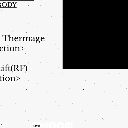
 BODY
+ Thermage
ction>
ift(RF)
tion>