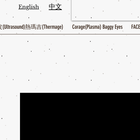
中文
English
trasound)熱瑪吉(Thermage)
Corage(Plasma) Baggy Eyes
FACE