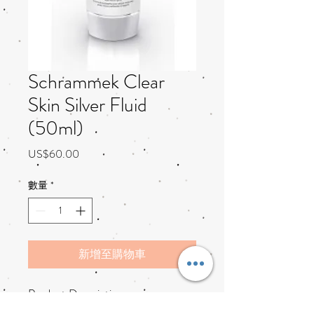
Schrammek Clear
Skin Silver Fluid
(50ml)
價
US$60.00
格
數量
*
新增至購物車
Product Description
hydrating and matting Panthenol